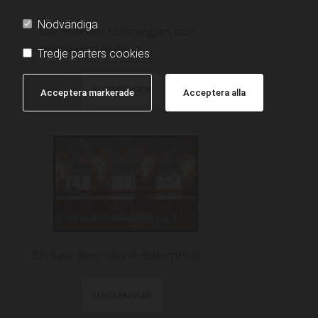
Nödvändiga
Läs mer om föreningen och
medlemsansökan.
Tredje parters cookies
FÖRENINGEN
Acceptera markerade
Acceptera alla
En lista över våra medlemmar.
MEDLEMMAR