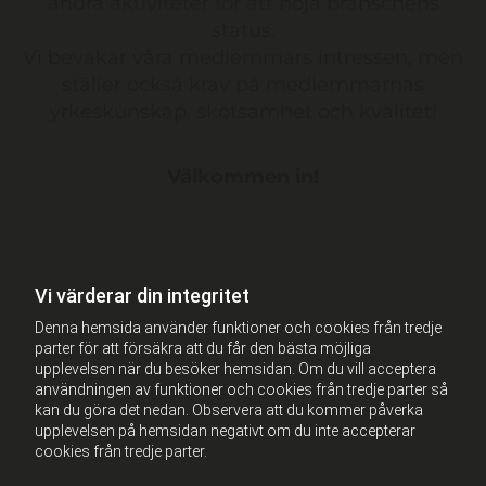
andra aktiviteter för att höja branschens
status.
Vi bevakar våra medlemmars intressen, men
ställer också krav på medlemmarnas
yrkeskunskap, skötsamhet och kvalitet!
Välkommen in!
Vi värderar din integritet
Denna hemsida använder funktioner och cookies från tredje
parter för att försäkra att du får den bästa möjliga
upplevelsen när du besöker hemsidan. Om du vill acceptera
användningen av funktioner och cookies från tredje parter så
kan du göra det nedan. Observera att du kommer påverka
upplevelsen på hemsidan negativt om du inte accepterar
cookies från tredje parter.