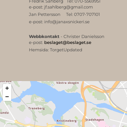
Fredrik Sahberg Tel: 070-5569951
e-post: jf.sahlberg@gmail.com
Jan Pettersson Tel: 0707-707101
e-post: info@janaxsnickeri.se
Webbkontakt
- Christer Danielsson
e-post:
beslaget@beslaget.se
Hemsida: TorgetUpdated