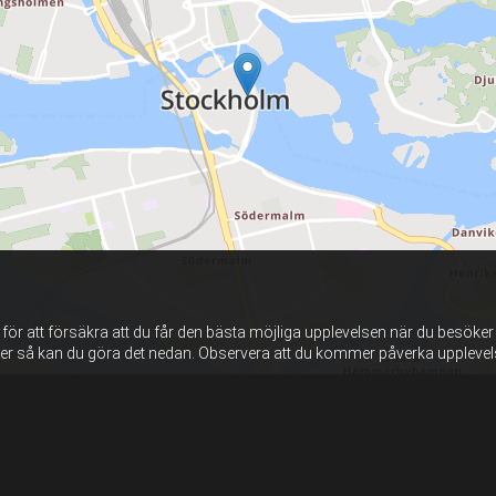
ör att försäkra att du får den bästa möjliga upplevelsen när du besöker
ter så kan du göra det nedan. Observera att du kommer påverka uppleve