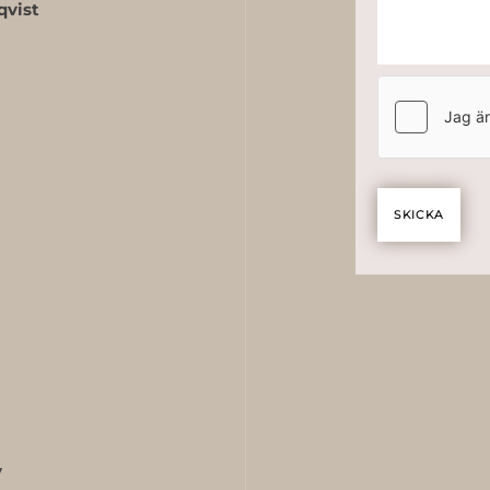
qvist
v