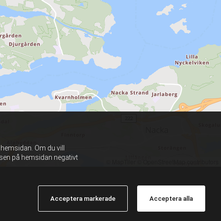
 hemsidan. Om du vill
lsen på hemsidan negativt
© MapTiler
© OpenStreetMap contributors
Acceptera markerade
Acceptera alla