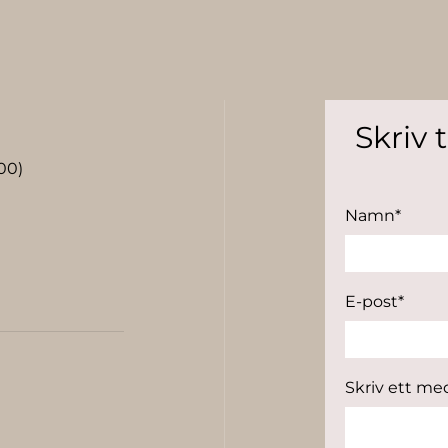
Skriv t
00)
Namn*
E-post*
Skriv ett m