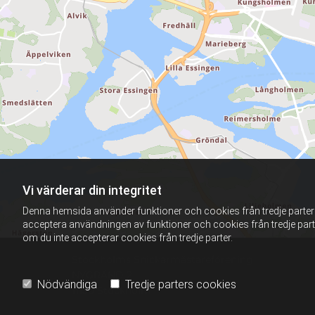
Vi värderar din integritet
Denna hemsida använder funktioner och cookies från tredje parter f
acceptera användningen av funktioner och cookies från tredje par
om du inte accepterar cookies från tredje parter.
Stockholms Snickarmästareförening
NYGRÄND 2
Nödvändiga
Tredje parters cookies
11130 Stockholm