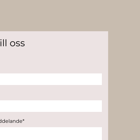
ill oss
eddelande*