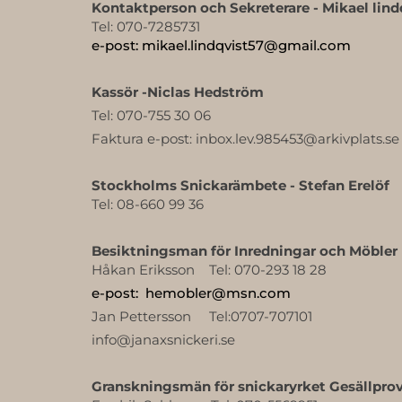
Kontaktperson och Sekreterare - Mikael lind
Tel: 070-7285731
e-post: mikael.lindqvist57@gmail.com
Kassör -Niclas Hedström
Tel: 070-755 30 06
Faktura e-post: inbox.lev.985453@arkivplats.se
Stockholms Snickarämbete - Stefan Erelöf
Tel: 08-660 99 36
Besiktningsman för Inredningar och Möbler
Håkan Eriksson Tel: 070-
293 18 28
e-post: hemobler@msn.com
Jan Pettersson Tel:0707-707101
info@janaxsnickeri.se
Granskningsmän för snickaryrket Gesällpro